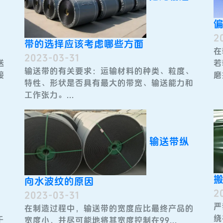
2
带的选择应该考虑哪些方面
在
2023-03-31
若
送
输送带的有关要求：运输材料的种类、粒度、
磨
接
特性、形状是否具有最大的带宽、输送能力和
工作张力。...
输送带纵
向水波纹的原因
2
2023-03-31
严
在制造过程中，输送带​的宽度应比最终产品的
绕
于
宽度小，并尽可能地将其宽度控制在99...