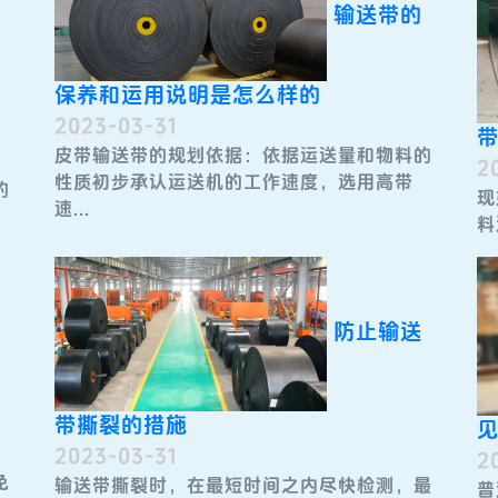
输送带的
保养和运用说明是怎么样的
2023-03-31
皮带输送带​的规划依据：依据运送量和物料的
2
性质初步承认运送机的工作速度，选用高带
的
现
速...
料
防止输送
带撕裂的措施
2023-03-31
2
免
输送带​撕裂时，在最短时间之内尽快检测，最
普