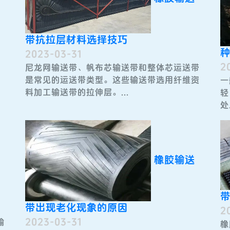
带抗拉层材料选择技巧
2023-03-31
2
尼龙网输送带​、帆布芯输送带和整体芯运送带
是常见的运送带类型。这些输送带选用纤维资
一
料加工输送带的拉伸层。...
轻
处.
橡胶输送
带出现老化现象的原因
2
2023-03-31
输
橡