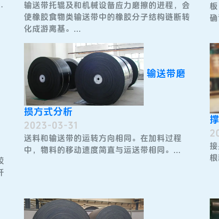
.
输送带托辊及和机械设备应力磨擦的进程，会
板
使橡胶食物类输送带中的橡胶分子结构链断转
确
化成游离基。...
输送带磨
损方式分析
2023-03-31
2
送料和输送带的运转方向相同。在加料过程
接
中，物料的移动速度简直与运送带相同。...
根
胶
纤