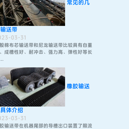
常见的几
种输送带
023-03-31
般棉布芯输送带和尼龙输送带比较具有自重
、成槽性好、耐冲击、强力高、弹性好等长
..
橡胶输送
带具体介绍
023-03-31
胶输送带​在机器尾部的导槽出口装置了限流