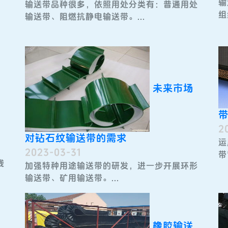
输
输送带​品种很多，依照用处分类有：普通用处
组
输送带、阻燃抗静电输送带。...
未来市场
2
对钻石纹输送带的需求
运
2023-03-31
带
践
加强特种用途输送带​的研发，进一步开展环形
输送带、矿用输送带。...
橡胶输送