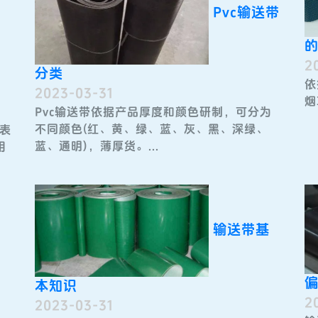
Pvc输送带
2
分类
依
2023-03-31
烟
Pvc输送带​依据产品厚度和颜色研制，可分为
不同颜色(红、黄、绿、蓝、灰、黑、深绿、
代表
蓝、通明)，薄厚货。...
用
输送带基
本知识
2
2023-03-31