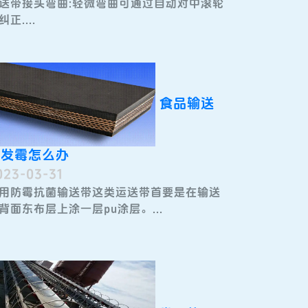
送带接头弯曲:轻微弯曲可通过自动对中滚轮
纠正....
食品输送
带发霉怎么办
023-03-31
用防霉抗菌输送带​这类运送带首要是在输送
背面东布层上涂一层pu涂层。...