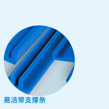
易洁带支撑条