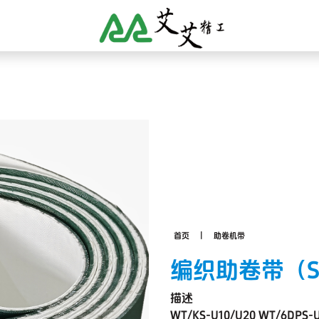
首页
助卷机带
编织助卷带（
描述
WT/KS-U10/U20 WT/6DPS-U